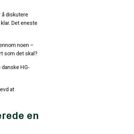
 å diskutere
klar. Det eneste
 gjennom noen –
ert som det skal?
re danske HG-
levd at
erede en