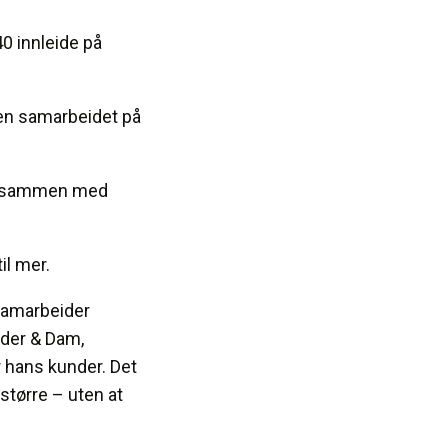
40 innleide på
men samarbeidet på
ter sammen med
il mer.
 samarbeider
nder & Dam,
r hans kunder. Det
større – uten at