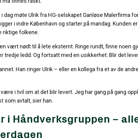
 må finnes raskt.
 i dag møte Ulrik fra HG-selskapet Ganløse Malerfirma for
igger i indre København og starter på mandag. Kunden er 
 riktige folkene.
rten vært nødt til å lete eksternt. Ringe rundt, finne noen
er tredje ledd. Og fortsatt med en usikkerhet: Blir det lev
annet. Han ringer Ulrik – eller en kollega fra et av de and
være i tvil om at det blir levert. Jeg har gang på gang opp
t som avtalt, sier han.
år i Håndverksgruppen – all
verdagen