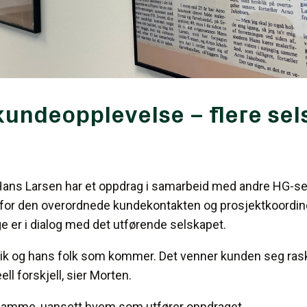
ndeopplevelse – flere sel
Hans Larsen har et oppdrag i samarbeid med andre HG-sel
for den overordnede kundekontakten og prosjektkoordi
ge er i dialog med det utførende selskapet.
lrik og hans folk som kommer. Det venner kunden seg raskt 
ll forskjell, sier Morten.
 samme, uansett hvem som utfører oppdraget.