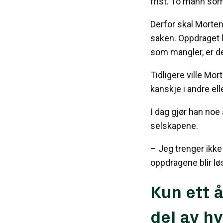
frist. To mann som
Derfor skal Morten
saken. Oppdraget l
som mangler, er de
Tidligere ville Mo
kanskje i andre ell
I dag gjør han noe 
selskapene.
– Jeg trenger ikke 
oppdragene blir løs
Kun ett 
del av h