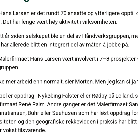
ans Larsen er det rundt 70 ansatte og ytterligere opptil 
. Det har lenge vært høy aktivitet i virksomheten.
ett år siden selskapet ble en del av Håndverksgruppen, 
har allerede blitt en integrert del av måten å jobbe på.
r Malerfirmaet Hans Larsen vært involvert i 7–8 prosjek
gruppen.
e mer arbeid enn normalt, sier Morten. Men jeg kan si ja t
el er oppdrag i Nykøbing Falster eller Rødby på Lolland,
irmaet René Palm. Andre ganger er det Malerfirmaet Sa
ristiansen, Buhr eller Seehusen som har løst oppdrag fo
siteten og den geografiske rekkevidden i praksis har blitt 
 vokst tilsvarende.