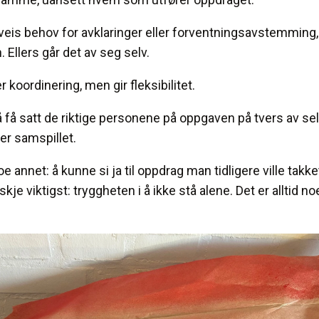
veis behov for avklaringer eller forventningsavstemming
 Ellers går det av seg selv.
koordinering, men gir fleksibilitet.
 få satt de riktige personene på oppgaven på tvers av sel
er samspillet.
e annet: å kunne si ja til oppdrag man tidligere ville takket
kje viktigst: tryggheten i å ikke stå alene. Det er alltid noe