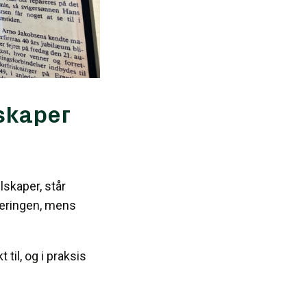
skaper
skaper, står
neringen, mens
til, og i praksis