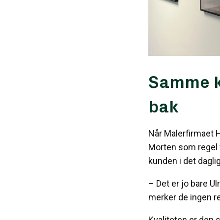
Samme ku
bak
Når Malerfirmaet 
Morten som regel 
kunden i det dagli
– Det er jo bare U
merker de ingen ree
Kvaliteten er den